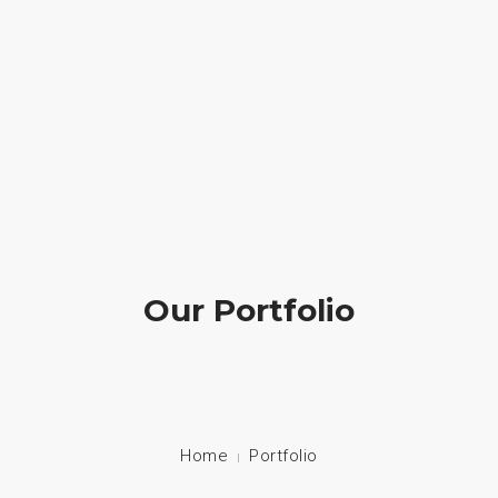
We create elegant websites
(012) 1006 2310
Our Portfolio
Home
Portfolio