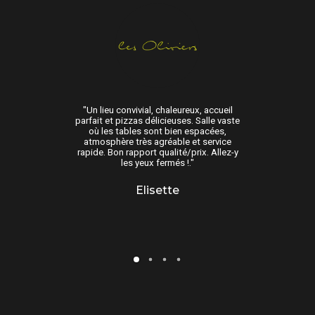
ente avec prix
"Un lieu convivial, chaleureux, accueil
"Arrivés à 13 h acc
e très correcte et
parfait et pizzas délicieuses. Salle vaste
sympathique d’
e. Vous pouvez y
où les tables sont bien espacées,
déjeuner excel
x fermés…."
atmosphère très agréable et service
cuis
rapide. Bon rapport qualité/prix. Allez-y
les yeux fermés !."
rine
W
Elisette